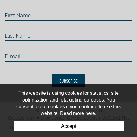
First Name
Last Name
E-mail
SUBSCRIBE
This website is using cookies for statistics, site
optimization and retargeting purposes. You
consent to our cookies if you continue to use this
© 2026 IJRC. All rights reserved
website. Read more here.
Created with
♥
by
Artionet
-
Generated with IceCube2.Net
Accept
The club
News & results
Fee
TOP 10
Contact us